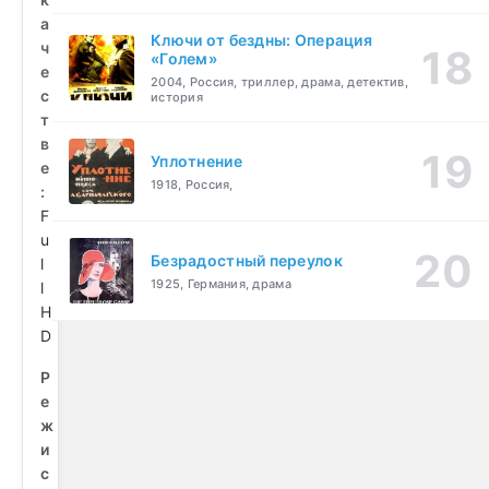
а
Ключи от бездны: Операция
ч
«Голем»
е
2004, Россия, триллер, драма, детектив,
с
история
т
в
Уплотнение
е
1918, Россия,
:
F
u
Безрадостный переулок
l
1925, Германия, драма
l
H
D
Р
е
ж
и
с