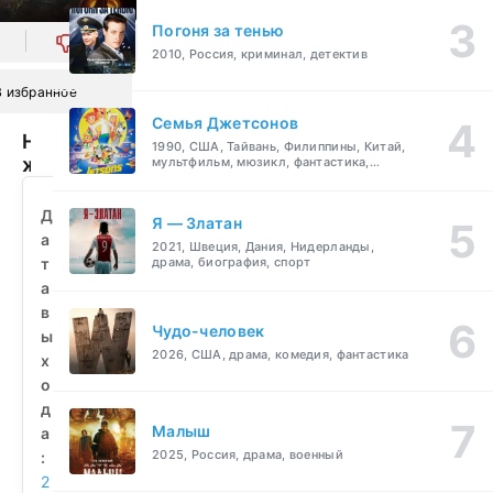
Погоня за тенью
0
2010, Россия, криминал, детектив
В избранное
Семья Джетсонов
Ночь
1990, США, Тайвань, Филиппины, Китай,
жатвы
мультфильм, мюзикл, фантастика,
комедия, семейный
(2023)
смотреть
Д
Я — Златан
бесплатно
а
2021, Швеция, Дания, Нидерланды,
т
драма, биография, спорт
а
в
Чудо-человек
ы
2026, США, драма, комедия, фантастика
х
о
д
Малыш
а
2025, Россия, драма, военный
:
2