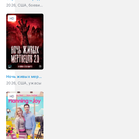
2026, США, боевик, криминал
HD
Ночь живых мертвецов 2.0
2026, США, ужасы
HD