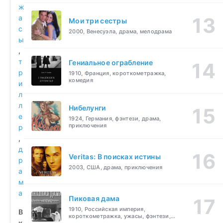
ж
а
Мои три сестры
с
2000, Венесуэла, драма, мелодрама
ы
,
т
Гениальное ограбление
р
1910, Франция, короткометражка,
комедия
и
л
л
Нибелунги
е
1924, Германия, фэнтези, драма,
приключения
р
,
д
Veritas: В поисках истины
р
2003, США, драма, приключения
а
м
а
Пиковая дама
1910, Российская империя,
В
короткометражка, ужасы, фэнтези,
к
драма