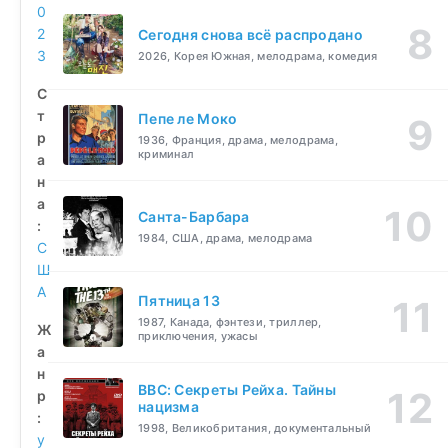
0
2
Сегодня снова всё распродано
3
2026, Корея Южная, мелодрама, комедия
С
т
Пепе ле Моко
р
1936, Франция, драма, мелодрама,
криминал
а
н
а
Санта-Барбара
:
1984, США, драма, мелодрама
С
Ш
А
Пятница 13
1987, Канада, фэнтези, триллер,
Ж
приключения, ужасы
а
н
BBC: Секреты Рейха. Тайны
р
нацизма
:
1998, Великобритания, документальный
у