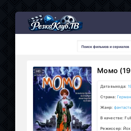
Мультсериалы
Момо (19
HD
Дата выхода:
1
Страна:
Герман
Жанр:
фантаст
В качестве:
Ful
Режиссер:
Йох