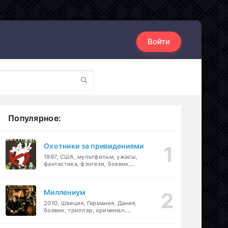
Войти
Популярное:
Охотники за привидениями
1997, США, мультфильм, ужасы,
фантастика, фэнтези, боевик,
комедия, приключения, семейный
Миллениум
2010, Швеция, Германия, Дания,
боевик, триллер, криминал,
детектив