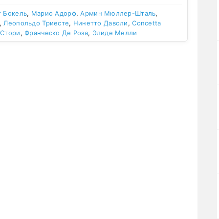
т Бокель
,
Марио Адорф
,
Армин Мюллер-Шталь
,
,
Леопольдо Триесте
,
Нинетто Даволи
,
Concetta
 Стори
,
Франческо Де Роза
,
Элиде Мелли