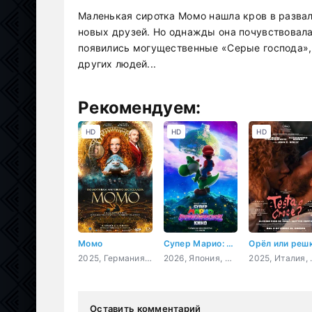
Маленькая сиротка Момо нашла кров в развал
новых друзей. Но однажды она почувствовала,
появились могущественные «Серые господа»,
других людей...
Рекомендуем:
HD
HD
HD
Момо
Супер Марио: Галактическое кино
2025, Германия, фэнтези, семейный
2026, Япония, США, мультфильм, фэнтези, комедия, приключения, семейный
2025, Ита
Оставить комментарий