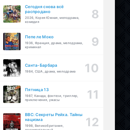
Сегодня снова всё
распродано
2026, Корея Южная, мелодрама,
комедия
Пепе ле Моко
1936, Франция, драма, мелодрама,
криминал
Санта-Барбара
1984, США, драма, мелодрама
Пятница 13
1987, Канада, фэнтези, триллер,
приключения, ужасы
BBC: Секреты Рейха. Тайны
нацизма
1998, Великобритания,
документальный