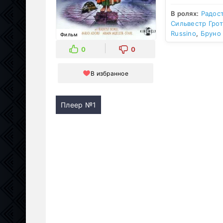
В ролях:
Радос
Сильвестр Грот
Russino
,
Бруно
Фильм
0
0
В избранное
Плеер №1