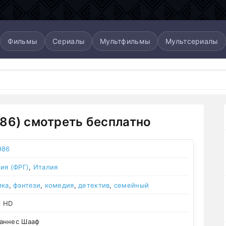
Фильмы
Сериалы
Мультфильмы
Мультсериалы
86) смотреть бесплатно
986
ия (ФРГ)
,
Италия
ика
,
фэнтези
,
комедия
,
детектив
,
семейный
l HD
аннес Шааф