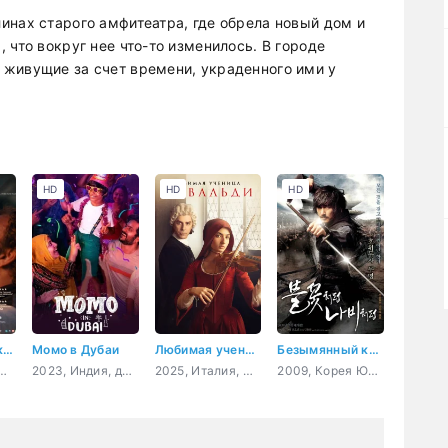
инах старого амфитеатра, где обрела новый дом и
 что вокруг нее что-то изменилось. В городе
 живущие за счет времени, украденного ими у
HD
HD
HD
Орёл или решка?
Момо в Дубаи
Любимая ученица Вивальди
Безымянный клинок
лия, США, драма, вестерн
2023, Индия, драма, комедия, семейный
2025, Италия, Франция, драма, биография, музыка
2009, Корея Южная, боевик, история, мелодрама