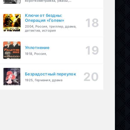
короткометражка, ужасы,
фэнтези, драма
Ключи от бездны:
Операция «Голем»
2004, Россия, триллер, драма,
детектив, история
Уплотнение
1918, Россия,
Безрадостный переулок
1925, Германия, драма