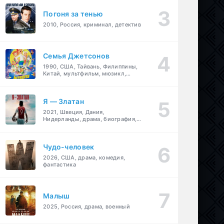
Погоня за тенью
2010, Россия, криминал, детектив
Семья Джетсонов
1990, США, Тайвань, Филиппины,
Китай, мультфильм, мюзикл,
фантастика, комедия, семейный
Я — Златан
2021, Швеция, Дания,
Нидерланды, драма, биография,
спорт
Чудо-человек
2026, США, драма, комедия,
фантастика
Малыш
2025, Россия, драма, военный