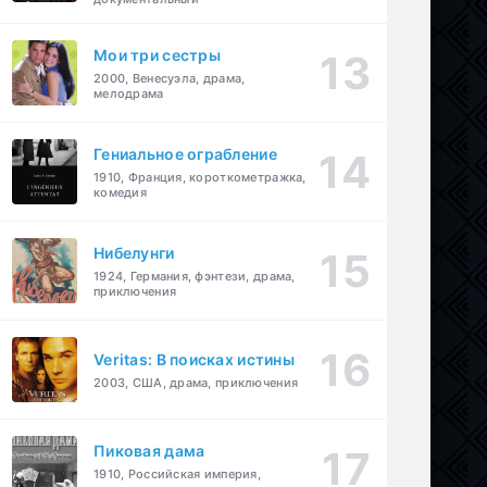
Мои три сестры
2000, Венесуэла, драма,
мелодрама
Гениальное ограбление
1910, Франция, короткометражка,
комедия
Нибелунги
1924, Германия, фэнтези, драма,
приключения
Veritas: В поисках истины
2003, США, драма, приключения
Пиковая дама
1910, Российская империя,