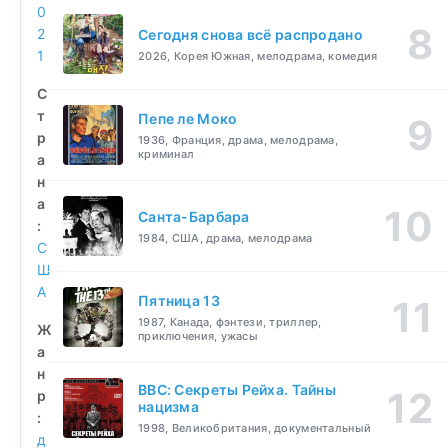
0
2
Сегодня снова всё распродано
1
2026, Корея Южная, мелодрама, комедия
С
т
Пепе ле Моко
р
1936, Франция, драма, мелодрама,
криминал
а
н
а
Санта-Барбара
:
1984, США, драма, мелодрама
С
Ш
А
Пятница 13
1987, Канада, фэнтези, триллер,
Ж
приключения, ужасы
а
н
BBC: Секреты Рейха. Тайны
р
нацизма
:
1998, Великобритания, документальный
д