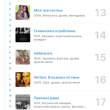
о
к
Мои три сестры
у
2000, Венесуэла, драма, мелодрама
м
е
н
Гениальное ограбление
т
1910, Франция, короткометражка,
комедия
а
л
ь
Нибелунги
н
1924, Германия, фэнтези, драма,
приключения
ы
й
,
Veritas: В поисках истины
к
2003, США, драма, приключения
р
и
м
Пиковая дама
и
1910, Российская империя,
н
короткометражка, ужасы, фэнтези,
драма