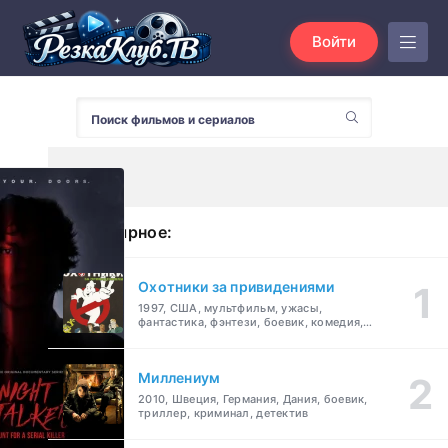
Войти
Популярное:
Охотники за привидениями
1997, США, мультфильм, ужасы,
фантастика, фэнтези, боевик, комедия,
приключения, семейный
Миллениум
2010, Швеция, Германия, Дания, боевик,
триллер, криминал, детектив