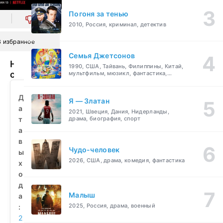
Погоня за тенью
0
2010, Россия, криминал, детектив
В избранное
Семья Джетсонов
Ночной
1990, США, Тайвань, Филиппины, Китай,
сталкер:
мультфильм, мюзикл, фантастика,
комедия, семейный
Охота
за
Д
Я — Златан
серийным
а
2021, Швеция, Дания, Нидерланды,
убийцей
т
драма, биография, спорт
(2021)
а
смотреть
в
бесплатно
Чудо-человек
ы
2026, США, драма, комедия, фантастика
х
о
д
Малыш
а
2025, Россия, драма, военный
:
2