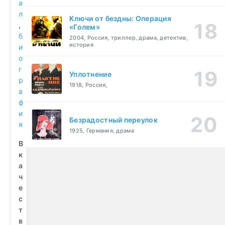
а
л
Ключи от бездны: Операция
,
«Голем»
б
2004, Россия, триллер, драма, детектив,
история
и
о
г
Уплотнение
р
1918, Россия,
а
ф
и
Безрадостный переулок
я
1925, Германия, драма
В
к
а
ч
е
с
т
в